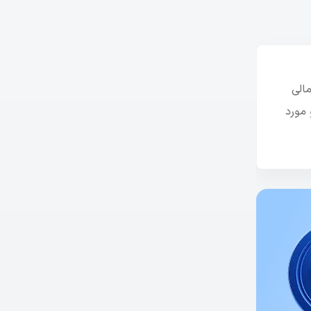
الی
 مورد