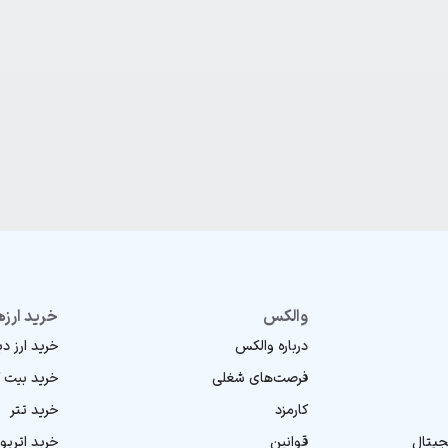
والکس
خرید ارزه
درباره والکس
خرید ارز د
فرصت‌های شغلی
خرید بیت 
کارمزد
خرید تتر
جیتال
قوانین
خرید اتریو