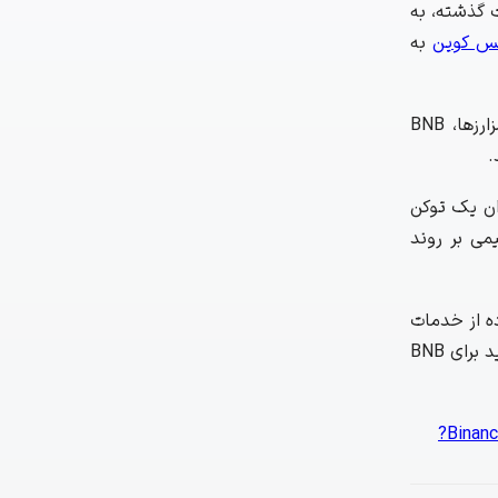
ی خود در 24 ساعت گذشته، به
نس کوین
به
تاریخ BNB نشان می‌دهد که این ارز همچنین در شرایط سخت، قادر به دفاع از خود است. علیرغم کاهش‌های اخیر در قیمت سایر رمزارزها، BNB
.
ان یک توکن
ثیر مستقیمی بر روند
ها، BNB ممکن است به سطوح تاریخی جدیدی برسد. در این صورت به‌دست آوردن یک ATH (بیشترین قیمت تاریخ) جدید برای BNB
Binanc