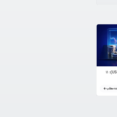
بررسی جامع روند نفت دیجیتال (USOON)؛ ۱۱
دومین مرحله پیش فروش فلپی کوین؛ پروژه بزرگ
گیمینگ و وب ۳
ه مطلب
مشاهده مطلب