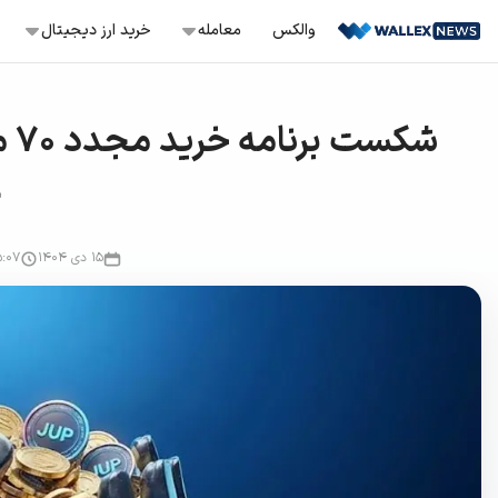
Ski
والکس
معامله‌
خرید ارز دیجیتال
t
conten
معامله اسپات
خرید بیت کوین
TC
سفارش‌گذاری با قیمت ثابت، حد ضرر و .
خرید نات کوین
NOT
معامله تعهدی
ج
باز کردن موقعیت لانگ و شورت
خرید ترون
TRX
معامله تعهدی هوشمند
۱۵ دی ۱۴۰۴
۵:۰۷
موقعیت لانگ و شورت آسان
خرید آربیتروم
ARB
سرمایه‌گذاری سریع
خرید و فروش دارایی‌های کم‌ریسک
خرید و فروش آنی
خرید و فروش آسان بیش از ۲۳۰ کوین
تبدیل
راحت‌ترین راه برای تبدیل دارایی