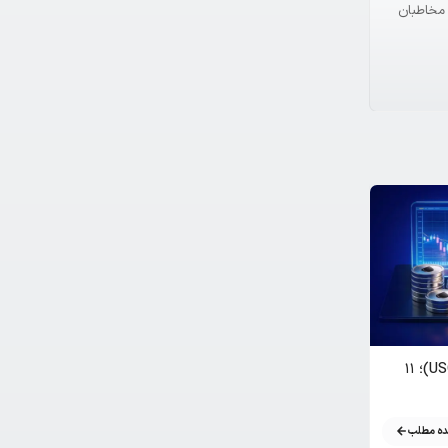
با مخاطبان
بررسی جامع روند نفت دیجیتال (USOON)؛ ۱۱
دومین مرحله پیش فروش فلپی کوین؛ پروژه بزرگ
گیمینگ و وب ۳
ه مطلب
مشاهده مطلب