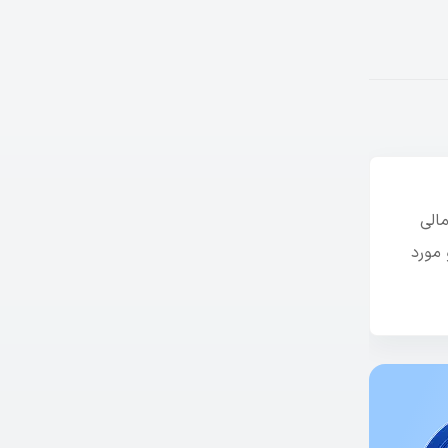
الی
 مورد