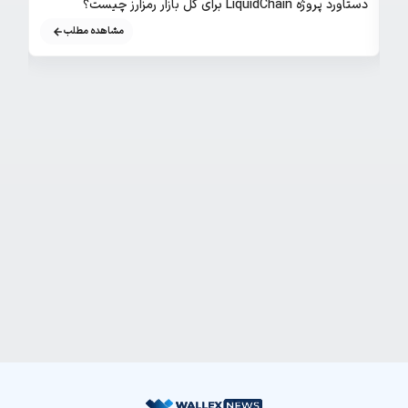
دستاورد پروژه LiquidChain برای کل بازار رمزارز چیست؟
از کار ا
مشاهده مطلب