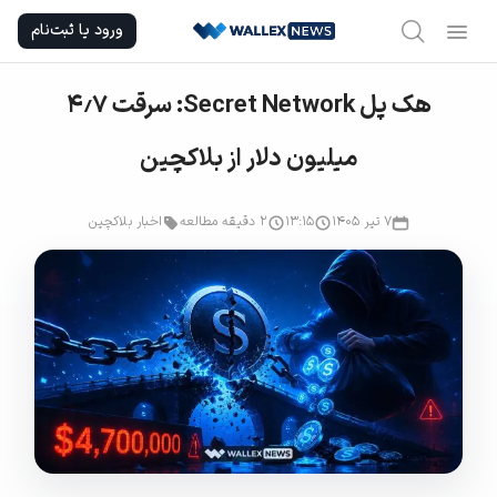
Ski
ورود یا ثبت‌نام
t
conten
هک پل Secret Network: سرقت ۴٫۷
میلیون دلار از بلاکچین
۷ تیر ۱۴۰۵
۱۳:۱۵
2 دقیقه مطالعه
اخبار بلاکچین