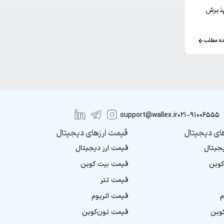
 پذیرش
هک کیف پول کلدکارت؛ ناپدید شدن ۳۸ میلیون
دلار بیت کوین
ه مطلب
مشاهده مطلب
support@wallex.ir
021-91006555
ای دیجیتال
قیمت ارزهای دیجیتال
یجیتال
قیمت ارز دیجیتال
کوین
قیمت بیت کوین
قیمت تتر
م
قیمت اتریوم
کوین
قیمت تون‌کوین