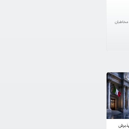
با مخاطبان
 پذیرش
هک کیف پول کلدکارت؛ ناپدید شدن ۳۸ میلیون