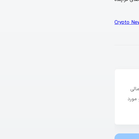
[LIVE] Cryp
الی
 مورد