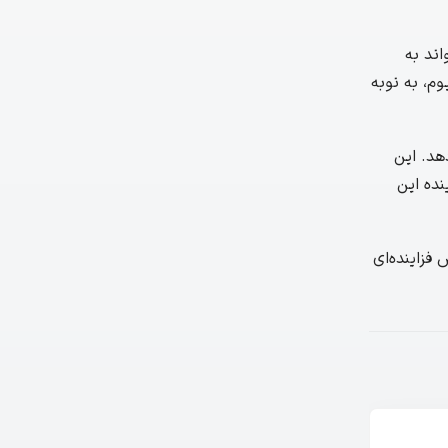
اند به
م، به نوبه
هد. این
نده این
فزاینده‌ای