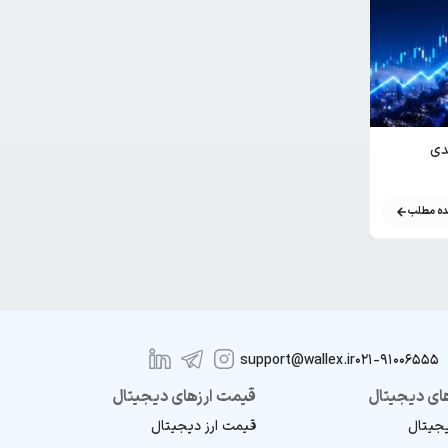
دف بعدی
تداوم خرید اتریوم توسط بیت ماین: آیا اتریوم
بیت‌ کوین را پشت سر می گذارد؟
ه مطلب
مشاهده مطلب
support@wallex.ir
021-91006555
ای دیجیتال
قیمت ارزهای دیجیتال
یجیتال
قیمت ارز دیجیتال