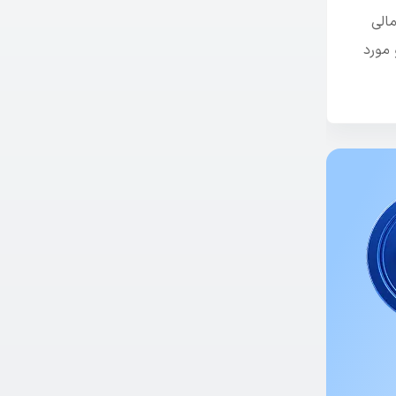
الی
 مورد