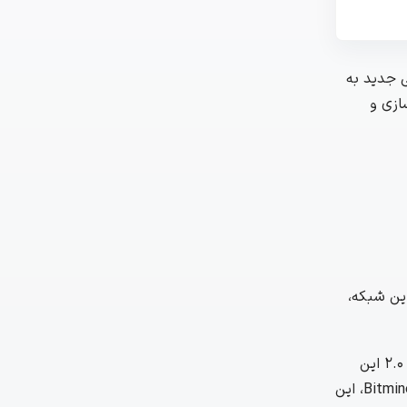
ی جدید به
ازی و
این شبکه،
این خبر در شرایطی منتشر شده که اتریوم در حال آماده‌سازی برای تغییرات اساسی در زیرساخت‌های خود است. با توجه به معرفی نسخه ۲.۰ این
شبکه، سازمان Ethlabs در تلاش است تا زیرساختی قابل‌اعتماد و مقیاس‌پذیر ارائه دهد. با پشتیبانی نهادهای بزرگی مانند جو لوبین و Bitmine، این