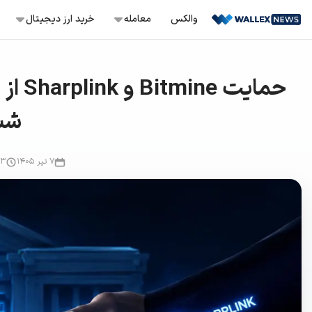
Ski
والکس
معامله‌
خرید ارز دیجیتال
t
conten
معامله اسپات
خرید بیت کوین
TC
حمایت
سفارش‌گذاری با قیمت ثابت، حد ضرر و .
خرید نات کوین
NOT
معامله تعهدی
شب
باز کردن موقعیت لانگ و شورت
خرید ترون
TRX
معامله تعهدی هوشمند
۷ تیر ۱۴۰۵
۲۳
موقعیت لانگ و شورت آسان
خرید آربیتروم
ARB
سرمایه‌گذاری سریع
خرید و فروش دارایی‌های کم‌ریسک
خرید و فروش آنی
خرید و فروش آسان بیش از ۲۳۰ کوین
تبدیل
راحت‌ترین راه برای تبدیل دارایی