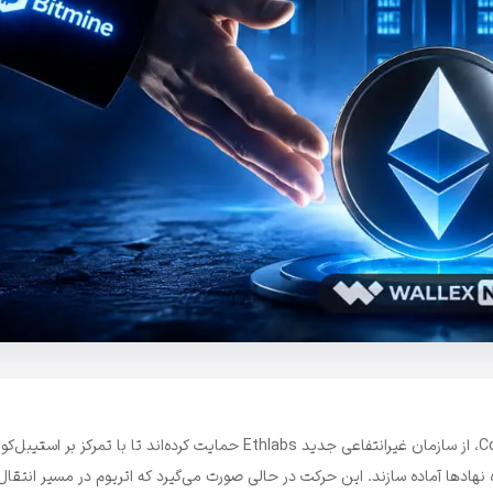
شرکت‌های Bitmine و Sharplink به همراه جو لوبین، مؤسس ConsenSys، از سازمان غیرانتفاعی جدید Ethlabs حمایت کرده‌اند تا با تمرکز 
نهادها آماده سازند. این حرکت در حالی صورت می‌گیرد که اتریوم در مسیر انتقا