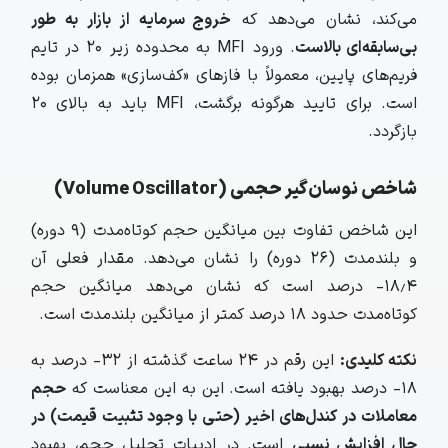
می‌کند، نشان می‌دهد که
خروج سرمایه از بازار به طور
بی‌سابقه‌ای بالاست
. ورود MFI به محدوده زیر ۲۰ در تایم
فریم‌های پایین، معمولاً با فازهای «کف‌سازی» همزمان بوده
است. برای تایید هرگونه برگشت، MFI باید به بالای ۲۰
بازگردد.
شاخص نوسان‌گیر حجمی (Volume Oscillator)
این شاخص تفاوت بین میانگین حجم کوتاه‌مدت (۹ دوره)
و بلندمدت (۲۶ دوره) را نشان می‌دهد. مقدار فعلی آن
۱۸٫۴- درصد است که نشان می‌دهد میانگین حجم
کوتاه‌مدت حدود ۱۸ درصد کمتر از میانگین بلندمدت است.
نکته کلیدی:
این رقم در ۲۴ ساعت گذشته از ۳۲- درصد به
۱۸- درصد بهبود یافته است. این به این معناست که
حجم
معاملات در کندل‌های اخیر (حتی با وجود تثبیت قیمت) در
حال افزایش نسبی
است. در ادبیات تحلیل حجم، بهبود