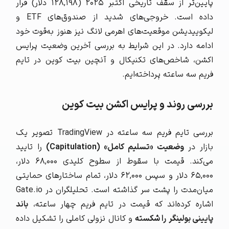
پایین‌تر از سقف تاریخی اکتبر ۲۰۲۵ (۱۲۸,۱۹۸ دلار) قرار
داده است. خروجی‌های شدید از صندوق‌های ETF و
لیکوییدیشن موقعیت‌های اهرمی لانگ نیز هنوز به‌قوت خود
ادامه دارد. در این شرایط به بررسی آخرین وضعیت پرایس
اکشن، شاخص‌های تکنیکال و آنچین بیت کوین در تایم
فریم سه ساعته پرداخته‌ایم.
بررسی روند و پرایس اکشن بیت کوین
بررسی تایم فریم سه ساعته در TradingView تصویر یک
بازار در
وضعیت «تسلیم کامل» (
Capitulation)
را تایید
می‌کند. قیمت با سقوط از سطوح کلیدی ۶۸,۰۰۰ دلار،
۶۵,۰۰۰ دلار و سپس ۶۲,۰۰۰ دلار، تمام ساختارهای حمایتی
میان‌مدت را پشت سر گذاشته است. تحلیلگران در Gate.io
اشاره کرده‌اند که قیمت در تایم فریم چهار ساعته،
باند
پایینی بولینگر
را شکسته
و کانال نزولی کاملی را تشکیل داده