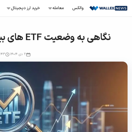
Ski
والکس
معامله‌
خرید ارز دیجیتال
t
conten
معامله اسپات
خرید بیت کوین
TC
نگاهی به وضعیت ETF های بیت کوین؛ چرا قیمت ثابت شده است؟
سفارش‌گذاری با قیمت ثابت، حد ضرر و .
خرید نات کوین
NOT
معامله تعهدی
باز کردن موقعیت لانگ و شورت
۲ دی ۱۴۰۴
:۴۳
خرید ترون
TRX
معامله تعهدی هوشمند
موقعیت لانگ و شورت آسان
خرید آربیتروم
ARB
سرمایه‌گذاری سریع
خرید و فروش دارایی‌های کم‌ریسک
خرید و فروش آنی
خرید و فروش آسان بیش از ۲۳۰ کوین
تبدیل
راحت‌ترین راه برای تبدیل دارایی