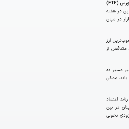
صندوق‌های قابل معاملات در بورس (ETF)
SosoValu دوازده صندوق etf‌ اسپات بیت‌ کوین در هفته
ار در میان
بوب‌ترین
ارز
 متناقض از
غییر مسیر به
 یابد، ممکن
رشد اعتماد
نان در بین
زودی تحولی