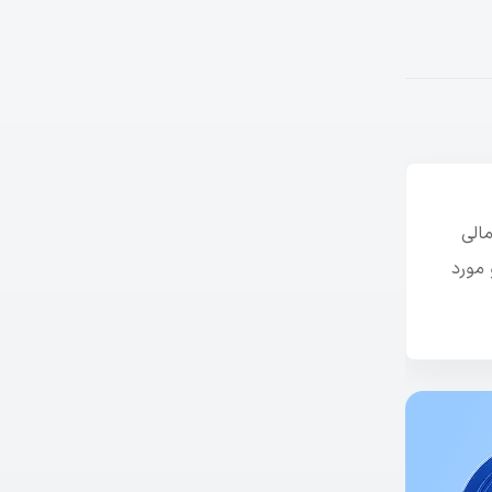
الی
 مورد