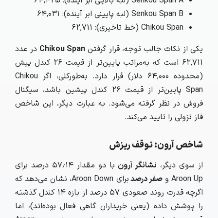
Senkou Span A (لبه بالایی ابر آینده): ۶۴,۴۲۵
Senkou Span B (لبه پایینی ابر آینده): ۶۴,۰۳۱
Chikou Span (خط تاخیری): ۶۲,۷۱۱
یکی از نکات جالب توجه، قرار گرفتن
Chikou Span
در عدد
۶۲,۷۱۱ است که به‌مراتب پایین‌تر از قیمت ۲۶ کندل پیش
(محدوده ۶۴,۰۰۰ دلار) قرار دارد. به‌طورکلی، اگر Chikou
Span پایین‌تر از قیمت ۲۶ کندل پیشین باشد، سیگنال
فروش در نظر گرفته می‌شود. به عبارت دیگر، این شاخص
فاز نزولی را تایید می‌کند.
شاخص آرون: توقف ریزش
از سوی دیگر،
نشانگر آرون
با دو مقدار ۵۷٫۱۴ درصد برای
Aroon Up و
صفر درصد
برای Aroon Down، نشان می‌دهد که
اگرچه قدرت روند صعودی ۵۷ درصد از بازه ۱۴ کندل گذشته
را پوشش داده (یعنی خریداران گاهی فعال بوده‌اند)، اما