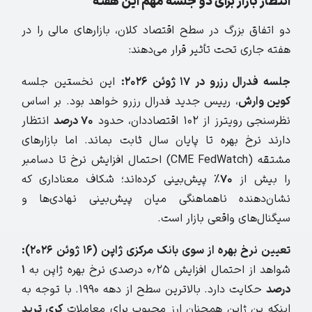
انتظار بازار برای دو جلسه مهم این هفته
دو اتفاق بزرگ در سطح اقتصاد کلان، بازارهای مالی را در
هفته جاری تحت تأثیر قرار می‌دهند:
جلسه فدرال رزرو در ۱۷ ژوئن ۲۰۲۶:
این نخستین جلسه
کوین وارش
، رییس جدید فدرال رزرو خواهد بود. بر اساس
نظرسنجی رویترز از ۱۰۲ اقتصاددان، حدود
۷۰ درصد
انتظار
دارند نرخ بهره تا پایان سال ثابت بماند. اما بازارهای
مشتقه (CME FedWatch) احتمال افزایش نرخ تا دسامبر
را بیش از
۷۰٪
پیش‌بینی کرده‌اند؛ شکاف معناداری که
نشان‌دهنده ناهماهنگی میان پیش‌بینی نهادی‌ها و
سیگنال‌های واقعی بازار است.
تعیین نرخ بهره از سوی بانک مرکزی ژاپن (۱۶ ژوئن ۲۰۲۶):
شواهد از احتمال افزایش ۰٫۲۵ درصدی نرخ بهره ژاپن به
۱
درصد
حکایت دارد. بالاترین سطح از دهه ۱۹۹۰. با توجه به
اینکه ین ژاپن همچنان ارز محبوب برای معاملات
کری ترید