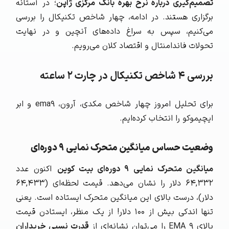
تصمیم‌گیری درباره نرخ بهره بانک مرکزی ژاپن
؛ در آستانه
برگزاری هستند. در ادامه، چهار شاخص تکنیکال را بررسی
می‌کنیم، سپس به سراغ داده‌های آنچین و در نهایت
تحولات فاندامنتال و اقتصاد کلان می‌رویم.
بررسی ۴ شاخص تکنیکال در چارت ۲ ساعته
برای تحلیل امروز چهار شاخص مکدی، آرون، ema9 و ابر
ایچیموکو را انتخاب کرده‌ایم.
وضعیت حساس میانگین متحرک نمایی ۹ دوره‌ای
میانگین متحرک نمایی ۹ دوره‌ای بیت کوین
اکنون عدد
۶۴,۳۳۲ دلار را نشان می‌دهد. قیمت لحظه‌ای (۶۴,۴۳۳
دلار)، درست بالای این میانگین متحرک ایستاده است. یعنی
تنها اندکی بیش از ۱۰۰ دلار! از یک منظر، ایستادن قیمت
بالای EMA ۹ را می‌توان نشانه‌ای از
قدرت نسبی خریداران